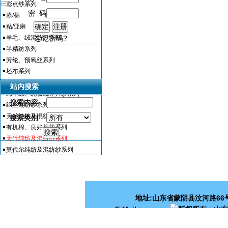
彩点纱系列
密 码
涤/棉
粘/亚麻
羊毛、绒混纺纱系列
忘记密码?
半精纺系列
芳纶、预氧丝系列
坯布系列
羽毛纱（仿貂）、水晶纱系列
站内搜索
站内搜索
绵羊绒、北极绒弹力纱系列
搜索内容
搜索内容
绢丝混纺纱系列
天丝纯纺及混纺纱系列
搜索类别
搜索类别
有机棉、良好棉花系列
天竹纯纺及混纺纱系列
莫代尔纯纺及混纺纱系列
地址:山东省蒙阴县汶河路66号 邮
E-Mail：
版权所有：山
网站管理