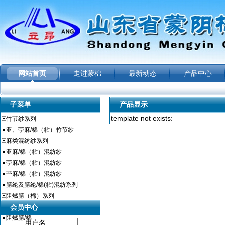
网站首页
走进蒙棉
最新动态
产品中心
|
|
|
|
子菜单
产品显示
template not exists:
竹节纱系列
亚、苧麻/棉（粘）竹节纱
麻类混纺纱系列
亚麻/棉（粘）混纺纱
苧麻/棉（粘）混纺纱
苎麻/棉（粘）混纺纱
腈纶及腈纶/棉(粘)混纺系列
阻燃腈（棉）系列
阻燃腈
会员中心
阻燃腈/棉
用户名